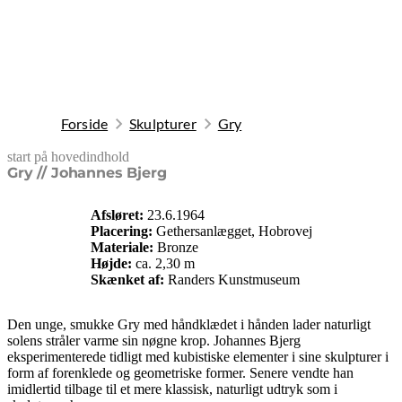
Forside
Skulpturer
Gry
start på hovedindhold
senest opdateret 9. februar 2026
Gry // Johannes Bjerg
Afsløret:
23.6.1964
Placering:
Gethersanlægget, Hobrovej
Materiale:
Bronze
Højde:
ca. 2,30 m
Skænket af:
Randers Kunstmuseum
Den unge, smukke Gry med håndklædet i hånden lader naturligt
solens stråler varme sin nøgne krop. Johannes Bjerg
eksperimenterede tidligt med kubistiske elementer i sine skulpturer i
form af forenklede og geometriske former. Senere vendte han
imidlertid tilbage til et mere klassisk, naturligt udtryk som i